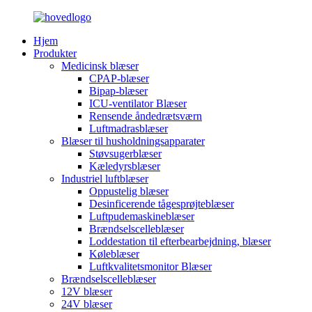
Hjem
Produkter
Medicinsk blæser
CPAP-blæser
Bipap-blæser
ICU-ventilator Blæser
Rensende åndedrætsværn
Luftmadrasblæser
Blæser til husholdningsapparater
Støvsugerblæser
Kæledyrsblæser
Industriel luftblæser
Oppustelig blæser
Desinficerende tågesprøjteblæser
Luftpudemaskineblæser
Brændselscelleblæser
Loddestation til efterbearbejdning, blæser
Køleblæser
Luftkvalitetsmonitor Blæser
Brændselscelleblæser
12V blæser
24V blæser