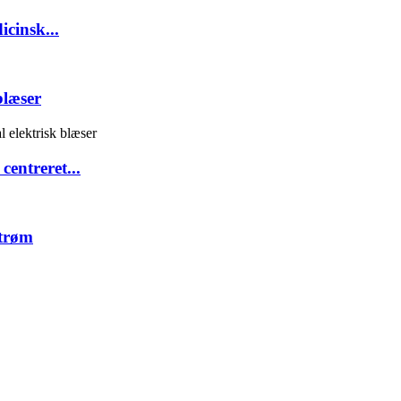
icinsk...
blæser
centreret...
strøm