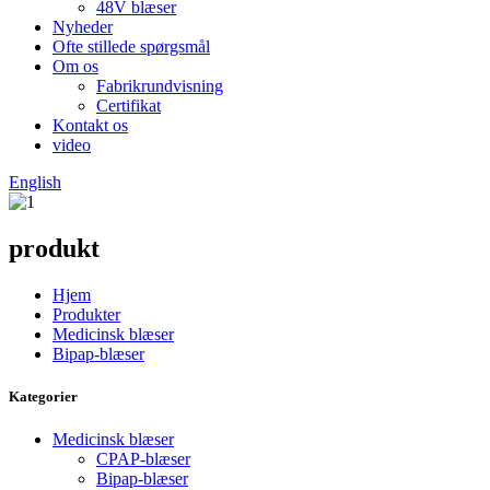
48V blæser
Nyheder
Ofte stillede spørgsmål
Om os
Fabrikrundvisning
Certifikat
Kontakt os
video
English
produkt
Hjem
Produkter
Medicinsk blæser
Bipap-blæser
Kategorier
Medicinsk blæser
CPAP-blæser
Bipap-blæser