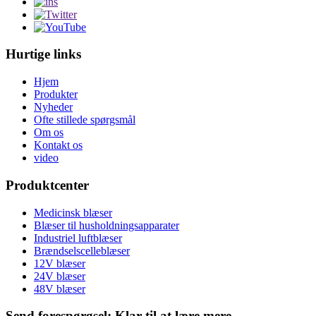
Hurtige links
Hjem
Produkter
Nyheder
Ofte stillede spørgsmål
Om os
Kontakt os
video
Produktcenter
Medicinsk blæser
Blæser til husholdningsapparater
Industriel luftblæser
Brændselscelleblæser
12V blæser
24V blæser
48V blæser
Send forespørgsel: Klar til at lære mere