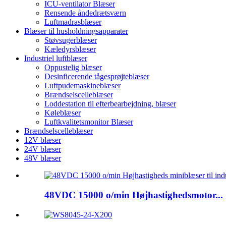
ICU-ventilator Blæser
Rensende åndedrætsværn
Luftmadrasblæser
Blæser til husholdningsapparater
Støvsugerblæser
Kæledyrsblæser
Industriel luftblæser
Oppustelig blæser
Desinficerende tågesprøjteblæser
Luftpudemaskineblæser
Brændselscelleblæser
Loddestation til efterbearbejdning, blæser
Køleblæser
Luftkvalitetsmonitor Blæser
Brændselscelleblæser
12V blæser
24V blæser
48V blæser
48VDC 15000 o/min Højhastighedsmotor...