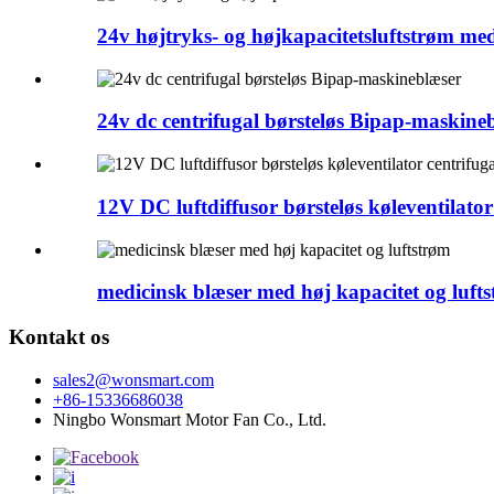
24v højtryks- og højkapacitetsluftstrøm med
24v dc centrifugal børsteløs Bipap-maskine
12V DC luftdiffusor børsteløs køleventilator 
medicinsk blæser med høj kapacitet og luft
Kontakt os
sales2@wonsmart.com
+86-15336686038
Ningbo Wonsmart Motor Fan Co., Ltd.