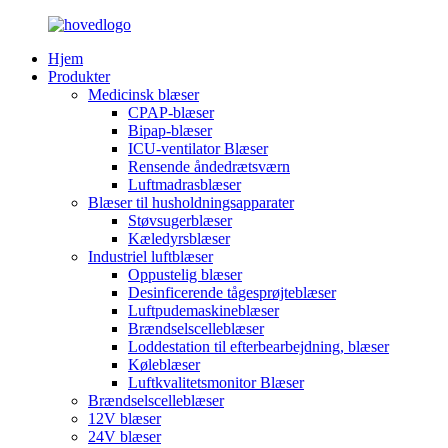
Hjem
Produkter
Medicinsk blæser
CPAP-blæser
Bipap-blæser
ICU-ventilator Blæser
Rensende åndedrætsværn
Luftmadrasblæser
Blæser til husholdningsapparater
Støvsugerblæser
Kæledyrsblæser
Industriel luftblæser
Oppustelig blæser
Desinficerende tågesprøjteblæser
Luftpudemaskineblæser
Brændselscelleblæser
Loddestation til efterbearbejdning, blæser
Køleblæser
Luftkvalitetsmonitor Blæser
Brændselscelleblæser
12V blæser
24V blæser