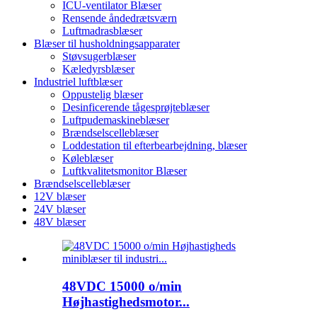
ICU-ventilator Blæser
Rensende åndedrætsværn
Luftmadrasblæser
Blæser til husholdningsapparater
Støvsugerblæser
Kæledyrsblæser
Industriel luftblæser
Oppustelig blæser
Desinficerende tågesprøjteblæser
Luftpudemaskineblæser
Brændselscelleblæser
Loddestation til efterbearbejdning, blæser
Køleblæser
Luftkvalitetsmonitor Blæser
Brændselscelleblæser
12V blæser
24V blæser
48V blæser
48VDC 15000 o/min
Højhastighedsmotor...