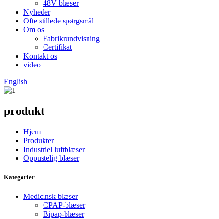
48V blæser
Nyheder
Ofte stillede spørgsmål
Om os
Fabrikrundvisning
Certifikat
Kontakt os
video
English
produkt
Hjem
Produkter
Industriel luftblæser
Oppustelig blæser
Kategorier
Medicinsk blæser
CPAP-blæser
Bipap-blæser