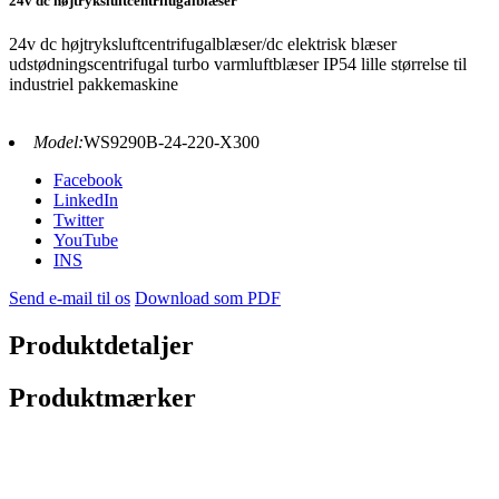
24v dc højtryksluftcentrifugalblæser
24v dc højtryksluftcentrifugalblæser/dc elektrisk blæser
udstødningscentrifugal turbo varmluftblæser IP54 lille størrelse til
industriel pakkemaskine
Model:
WS9290B-24-220-X300
Facebook
LinkedIn
Twitter
YouTube
INS
Send e-mail til os
Download som PDF
Produktdetaljer
Produktmærker
Blæserfunktioner