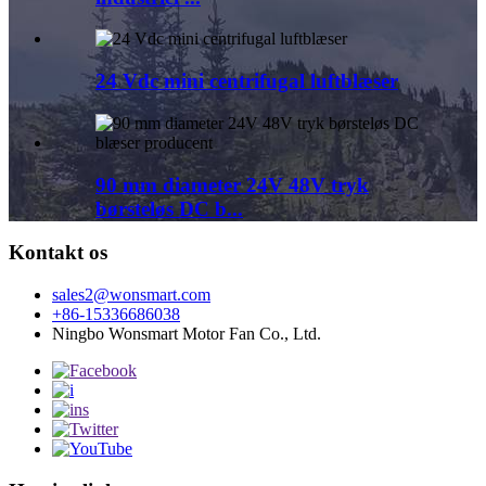
24 Vdc mini centrifugal luftblæser
90 mm diameter 24V 48V tryk
børsteløs DC b...
Kontakt os
sales2@wonsmart.com
+86-15336686038
Ningbo Wonsmart Motor Fan Co., Ltd.