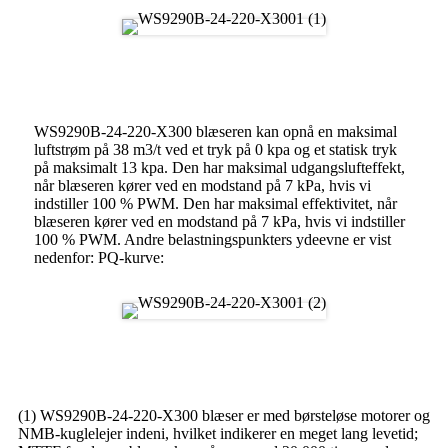
Blæserens ydeevne
WS9290B-24-220-X300 blæseren kan opnå en maksimal
luftstrøm på 38 m3/t ved et tryk på 0 kpa og et statisk tryk
på maksimalt 13 kpa. Den har maksimal udgangslufteffekt,
når blæseren kører ved en modstand på 7 kPa, hvis vi
indstiller 100 % PWM. Den har maksimal effektivitet, når
blæseren kører ved en modstand på 7 kPa, hvis vi indstiller
100 % PWM. Andre belastningspunkters ydeevne er vist
nedenfor: PQ-kurve:
Fordel ved DC børsteløs blæser
(1) WS9290B-24-220-X300 blæser er med børsteløse motorer og
NMB-kuglelejer indeni, hvilket indikerer en meget lang levetid;