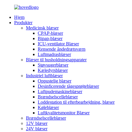
Hjem
Produkter
Medicinsk blæser
CPAP-blæser
Bipap-blæser
ICU-ventilator Blæser
Rensende åndedrætsværn
Luftmadrasblæser
Blæser til husholdningsapparater
Støvsugerblæser
Kæledyrsblæser
Industriel luftblæser
Oppustelig blæser
Desinficerende tågesprøjteblæser
Luftpudemaskineblæser
Brændselscelleblæser
Loddestation til efterbearbejdning, blæser
Køleblæser
Luftkvalitetsmonitor Blæser
Brændselscelleblæser
12V blæser
24V blæser