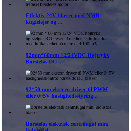
Effektiv 24V blæser med NMB
kuglelejer og ...
92mm*60mm 12/24VDC Højtryks
Børsteløs DC ...
92*50 mm ekstern driver til PWM
eller 0~5V hastighedsstyring...
Børsteløs elektrisk centrifugal mini
industriel ...