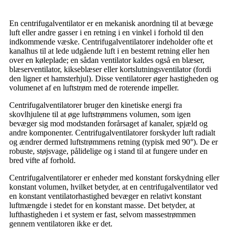
En centrifugalventilator er en mekanisk anordning til at bevæge
luft eller andre gasser i en retning i en vinkel i forhold til den
indkommende væske. Centrifugalventilatorer indeholder ofte et
kanalhus til at lede udgående luft i en bestemt retning eller hen
over en køleplade; en sådan ventilator kaldes også en blæser,
blæserventilator, kikseblæser eller kortslutningsventilator (fordi
den ligner et hamsterhjul). Disse ventilatorer øger hastigheden og
volumenet af en luftstrøm med de roterende impeller.
Centrifugalventilatorer bruger den kinetiske energi fra
skovlhjulene til at øge luftstrømmens volumen, som igen
bevæger sig mod modstanden forårsaget af kanaler, spjæld og
andre komponenter. Centrifugalventilatorer forskyder luft radialt
og ændrer dermed luftstrømmens retning (typisk med 90°). De er
robuste, støjsvage, pålidelige og i stand til at fungere under en
bred vifte af forhold.
Centrifugalventilatorer er enheder med konstant forskydning eller
konstant volumen, hvilket betyder, at en centrifugalventilator ved
en konstant ventilatorhastighed bevæger en relativt konstant
luftmængde i stedet for en konstant masse. Det betyder, at
lufthastigheden i et system er fast, selvom massestrømmen
gennem ventilatoren ikke er det.