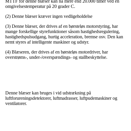
MTTF for denne blæser kan nå mere end 20.000 timer ved en
omgivelsestemperatur på 20 grader C.
(2) Denne blæser kræver ingen vedligeholdelse
(3) Denne blæser, der drives af en børsteløs motorstyring, har
mange forskellige styrefunktioner såsom hastighedsregulering,
hastighedspulsudgang, hurtig acceleration, bremse osv. Den kan
nemt styres af intelligente maskiner og udstyr.
(4) Blæseren, der drives af en børsteløs motordriver, har
overstrøms-, under-/overspændings- og stallbeskyttelse.
Applikationer
Denne blæser kan bruges i vid udstrækning på
luftforureningsdetektorer, luftmadrasser, luftpudemaskiner og
ventilatorer.
Sådan bruger du blæseren
korrekt