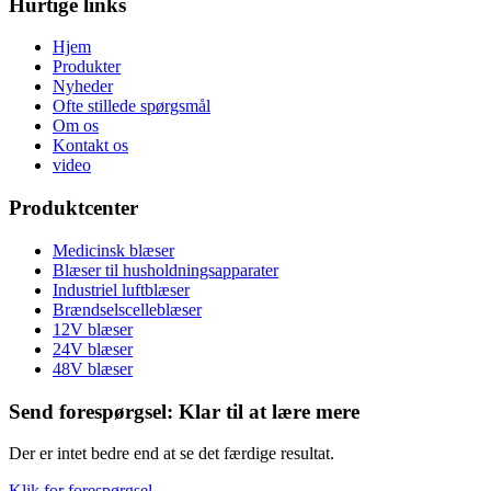
Hurtige links
Hjem
Produkter
Nyheder
Ofte stillede spørgsmål
Om os
Kontakt os
video
Produktcenter
Medicinsk blæser
Blæser til husholdningsapparater
Industriel luftblæser
Brændselscelleblæser
12V blæser
24V blæser
48V blæser
Send forespørgsel: Klar til at lære mere
Der er intet bedre end at se det færdige resultat.
Klik for forespørgsel